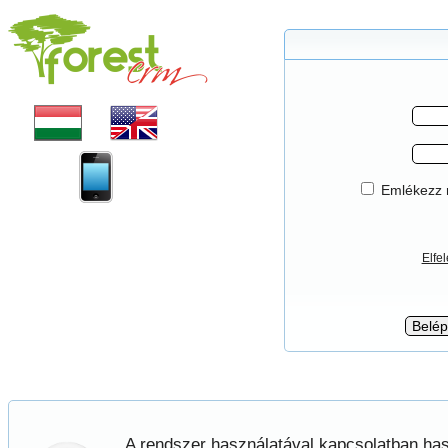
Emlékezz 
Elfel
A rendszer használatával kapcsolatban has